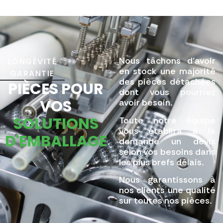
Nous tâchons d’avoir
LONGÉVITÉ
en stock une majorité
GARANTIE
des pièces détachées
PIÈCES POUR
dont vous pourriez
VOS
avoir besoin.
SOLUTIONS
Toute notre équipe
vous établira à la
D'EMBALLAGE
demande un devis
selon vos besoins dans
les plus brefs délais.
Nous garantissons à
nos clients une qualité
sur toutes nos pièces.