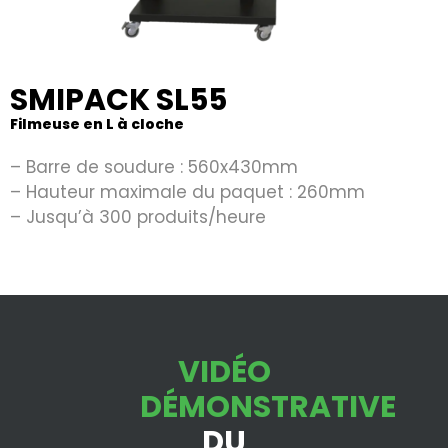
SMIPACK SL55
Filmeuse en L à cloche
– Barre de soudure : 560x430mm
– Hauteur maximale du paquet : 260mm
– Jusqu’à 300 produits/heure
VIDÉO
DÉMONSTRATIVE
Les filmeuses à
cloche Smipack sont
DU